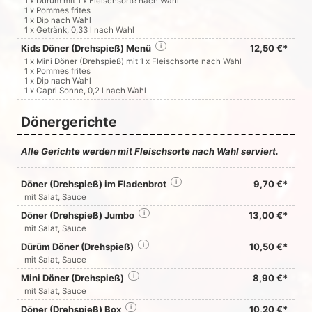
1 x Dürüm mit 1 x Fleischsorte nach Wahl
1 x Pommes frites
1 x Dip nach Wahl
1 x Getränk, 0,33 l nach Wahl
Kids Döner (Drehspieß) Menü
i
12,50 €*
1 x Mini Döner (Drehspieß) mit 1 x Fleischsorte nach Wahl
1 x Pommes frites
1 x Dip nach Wahl
1 x Capri Sonne, 0,2 l nach Wahl
Dönergerichte
Alle Gerichte werden mit Fleischsorte nach Wahl serviert.
Döner (Drehspieß) im Fladenbrot
i
9,70 €*
mit Salat, Sauce
Döner (Drehspieß) Jumbo
i
13,00 €*
mit Salat, Sauce
Dürüm Döner (Drehspieß)
i
10,50 €*
mit Salat, Sauce
Mini Döner (Drehspieß)
i
8,90 €*
mit Salat, Sauce
Döner (Drehspieß) Box
i
10,20 €*