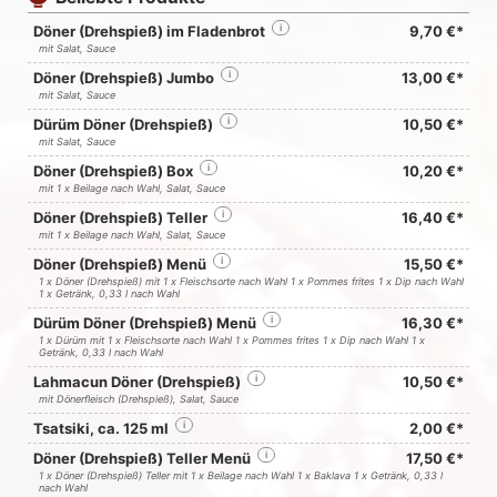
Döner (Drehspieß) im Fladenbrot
i
9,70 €*
mit Salat, Sauce
Döner (Drehspieß) Jumbo
i
13,00 €*
mit Salat, Sauce
Dürüm Döner (Drehspieß)
i
10,50 €*
mit Salat, Sauce
Döner (Drehspieß) Box
i
10,20 €*
mit 1 x Beilage nach Wahl, Salat, Sauce
Döner (Drehspieß) Teller
i
16,40 €*
mit 1 x Beilage nach Wahl, Salat, Sauce
Döner (Drehspieß) Menü
i
15,50 €*
1 x Döner (Drehspieß) mit 1 x Fleischsorte nach Wahl 1 x Pommes frites 1 x Dip nach Wahl
1 x Getränk, 0,33 l nach Wahl
Dürüm Döner (Drehspieß) Menü
i
16,30 €*
1 x Dürüm mit 1 x Fleischsorte nach Wahl 1 x Pommes frites 1 x Dip nach Wahl 1 x
Getränk, 0,33 l nach Wahl
Lahmacun Döner (Drehspieß)
i
10,50 €*
mit Dönerfleisch (Drehspieß), Salat, Sauce
Tsatsiki, ca. 125 ml
i
2,00 €*
Döner (Drehspieß) Teller Menü
i
17,50 €*
1 x Döner (Drehspieß) Teller mit 1 x Beilage nach Wahl 1 x Baklava 1 x Getränk, 0,33 l
nach Wahl