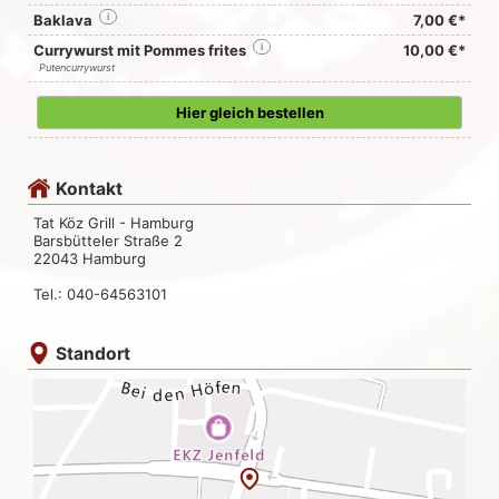
Baklava
i
7,00 €*
Currywurst mit Pommes frites
i
10,00 €*
Putencurrywurst
Hier gleich bestellen
Kontakt
Tat Köz Grill - Hamburg
Barsbütteler Straße 2
22043 Hamburg
Tel.: 040-64563101
Standort