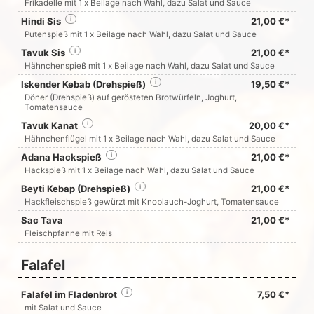
Frikadelle mit 1 x Beilage nach Wahl, dazu Salat und Sauce
Hindi Sis
i
21,00 €*
Putenspieß mit 1 x Beilage nach Wahl, dazu Salat und Sauce
Tavuk Sis
i
21,00 €*
Hähnchenspieß mit 1 x Beilage nach Wahl, dazu Salat und Sauce
Iskender Kebab (Drehspieß)
i
19,50 €*
Döner (Drehspieß) auf gerösteten Brotwürfeln, Joghurt,
Tomatensauce
Tavuk Kanat
i
20,00 €*
Hähnchenflügel mit 1 x Beilage nach Wahl, dazu Salat und Sauce
Adana Hackspieß
i
21,00 €*
Hackspieß mit 1 x Beilage nach Wahl, dazu Salat und Sauce
Beyti Kebap (Drehspieß)
i
21,00 €*
Hackfleischspieß gewürzt mit Knoblauch-Joghurt, Tomatensauce
Sac Tava
21,00 €*
Fleischpfanne mit Reis
Falafel
Falafel im Fladenbrot
i
7,50 €*
mit Salat und Sauce